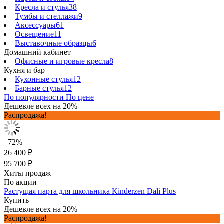
Кресла и стулья
38
Тумбы и стеллажи
9
Аксессуары
61
Освещение
11
Выставочные образцы
6
Домашний кабинет
Офисные и игровые кресла
8
Кухня и бар
Кухонные стулья
12
Барные стулья
12
По популярности
По цене
Дешевле всех на 20%
Распродажа!
–72%
26 400 ₽
95 700 ₽
Хиты продаж
По акции
Растущая парта для школьника Kinderzen Dali Plus
Купить
Дешевле всех на 20%
Распродажа!