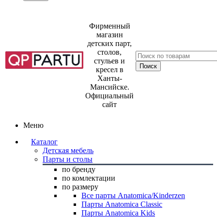
Фирменный
магазин
детских парт,
столов,
стульев и
кресел в
Ханты-
Мансийске.
Официальный
сайт
Меню
Каталог
Детская мебель
Парты и столы
по бренду
по комлектации
по размеру
Все парты Anatomica/Kinderzen
Парты Anatomica Classic
Парты Anatomica Kids