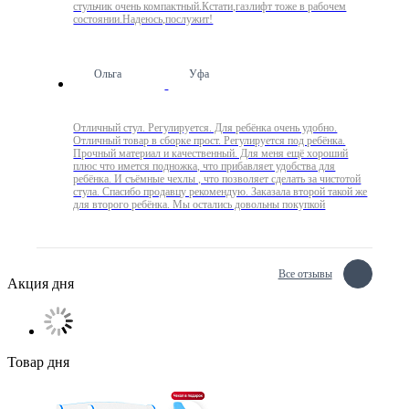
стульчик очень компактный.Кстати,газлифт тоже в рабочем
состоянии.Надеюсь,послужит!
Ольга
Уфа
Отличный стул. Регулируется. Для ребёнка очень удобно.
Отличный товар в сборке прост. Регулируется под ребёнка.
Прочный материал и качественный. Для меня ещё хороший
плюс что имется подножка, что прибавляет удобства для
ребёнка. И съёмные чехлы , что позволяет сделать за чистотой
стула. Спасибо продавцу рекомендую. Заказала второй такой же
для второго ребёнка. Мы остались довольны покупкой
Все отзывы
Акция дня
Товар дня