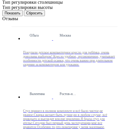
Тип регулировки столешницы
Тип регулировки высоты
Сбросить
Отзывы
ОЛьга
Москва
Покупали детское компьютерное кресло для ребёнка, очень
довольны выбором! Кресло удобное, эргономичное, учитывает
особенности детской осанки, что очень важно при длительном
сидении за компьютером или уроками.
Валентина
Ростов-на-Дону
Стул пришел в полном комплекте и всё было чистое,не
рваное.Сварка желает быть лучше,но в любом случае, всё
прикрыто и выглядит вполне прилично.Я брала стул для
ателье.Сегодня был первый день эксплуатации,мне все
нравится.Особенно то,что помещение у меня маленькое,