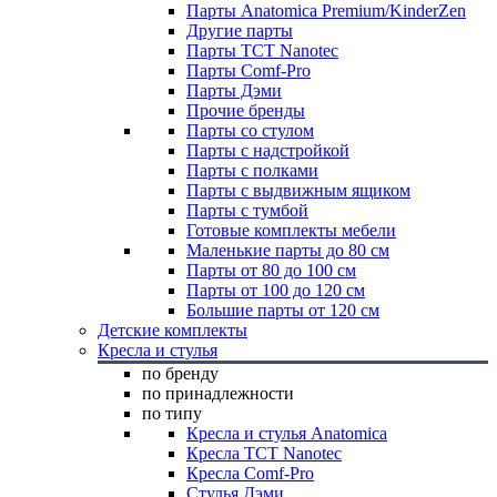
Парты Anatomica Premium/KinderZen
Другие парты
Парты TCT Nanotec
Парты Comf-Pro
Парты Дэми
Прочие бренды
Парты со стулом
Парты с надстройкой
Парты с полками
Парты с выдвижным ящиком
Парты с тумбой
Готовые комплекты мебели
Маленькие парты до 80 см
Парты от 80 до 100 см
Парты от 100 до 120 см
Большие парты от 120 см
Детские комплекты
Кресла и стулья
по бренду
по принадлежности
по типу
Кресла и стулья Anatomica
Кресла TCT Nanotec
Кресла Comf-Pro
Стулья Дэми