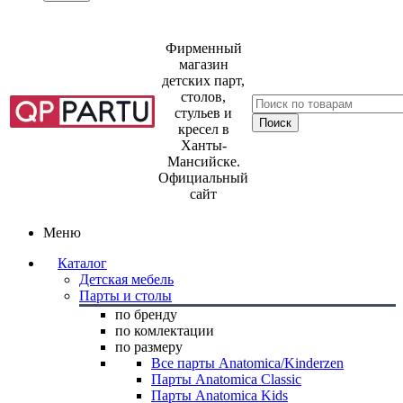
Фирменный
магазин
детских парт,
столов,
стульев и
кресел в
Ханты-
Мансийске.
Официальный
сайт
Меню
Каталог
Детская мебель
Парты и столы
по бренду
по комлектации
по размеру
Все парты Anatomica/Kinderzen
Парты Anatomica Classic
Парты Anatomica Kids