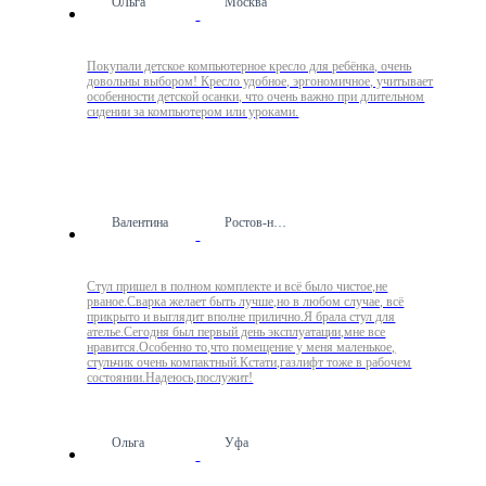
ОЛьга
Москва
Покупали детское компьютерное кресло для ребёнка, очень
довольны выбором! Кресло удобное, эргономичное, учитывает
особенности детской осанки, что очень важно при длительном
сидении за компьютером или уроками.
Валентина
Ростов-на-Дону
Стул пришел в полном комплекте и всё было чистое,не
рваное.Сварка желает быть лучше,но в любом случае, всё
прикрыто и выглядит вполне прилично.Я брала стул для
ателье.Сегодня был первый день эксплуатации,мне все
нравится.Особенно то,что помещение у меня маленькое,
стульчик очень компактный.Кстати,газлифт тоже в рабочем
состоянии.Надеюсь,послужит!
Ольга
Уфа