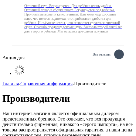
Отличный стул. Регулируется. Для ребёнка очень удобно.
Отличный товар в сборке прост. Регулируется под ребёнка.
Прочный материал и качественный. Для меня ещё хороший
плюс что имется подножка, что прибавляет удобства для
ребёнка. И съёмные чехлы , что позволяет сделать за чистотой
стула. Спасибо продавцу рекомендую. Заказала второй такой же
для второго ребёнка. Мы остались довольны покупкой
Все отзывы
Акция дня
Главная
-
Справочная информация
-
Производители
Производители
Наш интернет-магазин является официальным дилером
представленных брендов. Это означает, что вся продукция
действительно фирменная, никакого «серого импорта», на все
товары распространяется официальная гарантия, а наши цены
соответствуют тем, которые рекомендуют сами