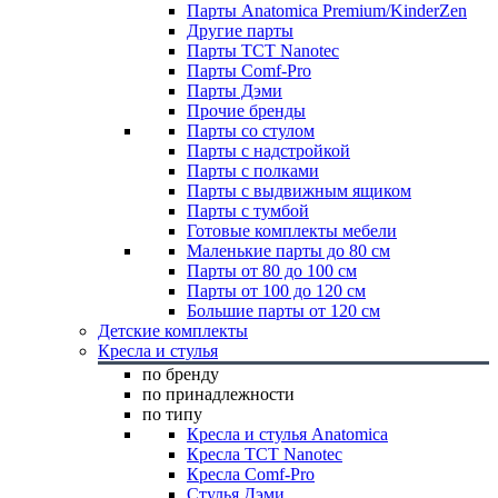
Парты Anatomica Premium/KinderZen
Другие парты
Парты TCT Nanotec
Парты Comf-Pro
Парты Дэми
Прочие бренды
Парты со стулом
Парты с надстройкой
Парты с полками
Парты с выдвижным ящиком
Парты с тумбой
Готовые комплекты мебели
Маленькие парты до 80 см
Парты от 80 до 100 см
Парты от 100 до 120 см
Большие парты от 120 см
Детские комплекты
Кресла и стулья
по бренду
по принадлежности
по типу
Кресла и стулья Anatomica
Кресла TCT Nanotec
Кресла Comf-Pro
Стулья Дэми