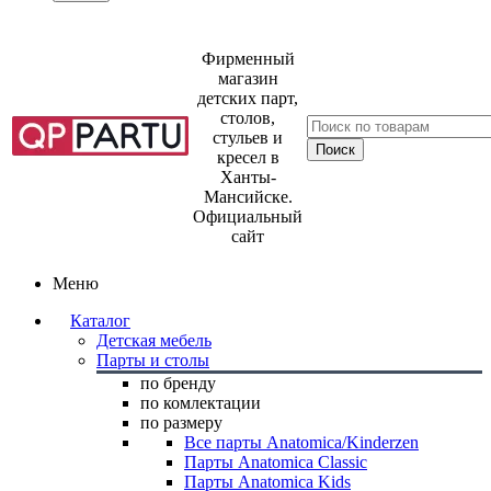
Фирменный
магазин
детских парт,
столов,
стульев и
кресел в
Ханты-
Мансийске.
Официальный
сайт
Меню
Каталог
Детская мебель
Парты и столы
по бренду
по комлектации
по размеру
Все парты Anatomica/Kinderzen
Парты Anatomica Classic
Парты Anatomica Kids