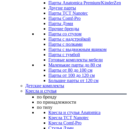
Парты Anatomica Premium/KinderZen
Другие парты
Парты TCT Nanotec
Парты Comf-Pro
Парты Дэми
Прочие бренды
Парты со стулом
Парты с надстройкой
Парты с полками
Парты с выдвижным ящиком
Парты с тумбой
Готовые комплекты мебели
Маленькие парты до 80 см
Парты от 80 до 100 см
Парты от 100 до 120 см
Большие парты от 120 см
Детские комплекты
Кресла и стулья
по бренду
по принадлежности
по типу
Кресла и стулья Anatomica
Кресла TCT Nanotec
Кресла Comf-Pro
Стулья Дэми