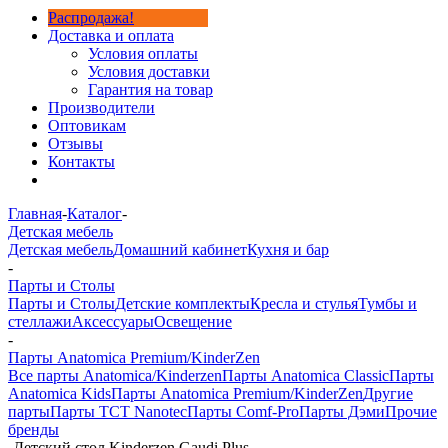
Распродажа!
Доставка и оплата
Условия оплаты
Условия доставки
Гарантия на товар
Производители
Оптовикам
Отзывы
Контакты
Главная
-
Каталог
-
Детская мебель
Детская мебель
Домашний кабинет
Кухня и бар
-
Парты и Столы
Парты и Столы
Детские комплекты
Кресла и стулья
Тумбы и
стеллажи
Аксессуары
Освещение
-
Парты Anatomica Premium/KinderZen
Все парты Anatomica/Kinderzen
Парты Anatomica Classic
Парты
Anatomica Kids
Парты Anatomica Premium/KinderZen
Другие
парты
Парты TCT Nanotec
Парты Comf-Pro
Парты Дэми
Прочие
бренды
-
Детский стол Kinderzen Gaudi Plus