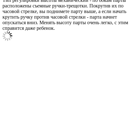
Тип регулировки высоты механический - по бокам парты
расположены съемные ручки-трещотки. Покрутив их по
часовой стрелке, вы поднимете парту выше, а если начать
крутить ручку против часовой стрелки - парта начнет
опускаться вниз. Менять высоту парты очень легко, с этим
справится даже ребенок.