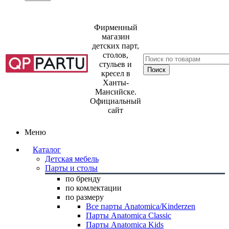
Фирменный
магазин
детских парт,
столов,
стульев и
кресел в
Ханты-
Мансийске.
Официальный
сайт
Меню
Каталог
Детская мебель
Парты и столы
по бренду
по комлектации
по размеру
Все парты Anatomica/Kinderzen
Парты Anatomica Classic
Парты Anatomica Kids