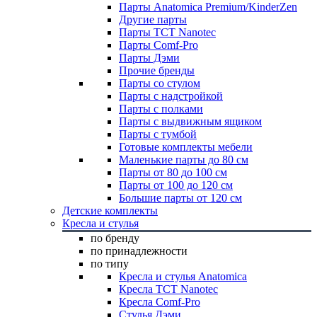
Парты Anatomica Premium/KinderZen
Другие парты
Парты TCT Nanotec
Парты Comf-Pro
Парты Дэми
Прочие бренды
Парты со стулом
Парты с надстройкой
Парты с полками
Парты с выдвижным ящиком
Парты с тумбой
Готовые комплекты мебели
Маленькие парты до 80 см
Парты от 80 до 100 см
Парты от 100 до 120 см
Большие парты от 120 см
Детские комплекты
Кресла и стулья
по бренду
по принадлежности
по типу
Кресла и стулья Anatomica
Кресла TCT Nanotec
Кресла Comf-Pro
Стулья Дэми