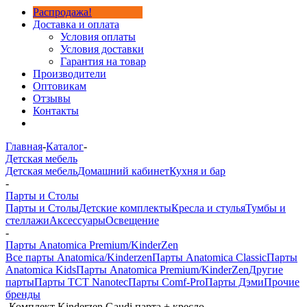
Распродажа!
Доставка и оплата
Условия оплаты
Условия доставки
Гарантия на товар
Производители
Оптовикам
Отзывы
Контакты
Главная
-
Каталог
-
Детская мебель
Детская мебель
Домашний кабинет
Кухня и бар
-
Парты и Столы
Парты и Столы
Детские комплекты
Кресла и стулья
Тумбы и
стеллажи
Аксессуары
Освещение
-
Парты Anatomica Premium/KinderZen
Все парты Anatomica/Kinderzen
Парты Anatomica Classic
Парты
Anatomica Kids
Парты Anatomica Premium/KinderZen
Другие
парты
Парты TCT Nanotec
Парты Comf-Pro
Парты Дэми
Прочие
бренды
-
Комплект Kinderzen Gaudi парта + кресло