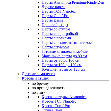
Парты Anatomica Premium/KinderZen
Другие парты
Парты TCT Nanotec
Парты Comf-Pro
Парты Дэми
Прочие бренды
Парты со стулом
Парты с надстройкой
Парты с полками
Парты с выдвижным ящиком
Парты с тумбой
Готовые комплекты мебели
Маленькие парты до 80 см
Парты от 80 до 100 см
Парты от 100 до 120 см
Большие парты от 120 см
Детские комплекты
Кресла и стулья
по бренду
по принадлежности
по типу
Кресла и стулья Anatomica
Кресла TCT Nanotec
Кресла Comf-Pro
Стулья Дэми