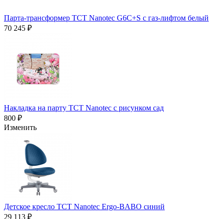
Парта-трансформер TCT Nanotec G6C+S с газ-лифтом белый
70 245 ₽
Накладка на парту TCT Nanotec с рисунком сад
800 ₽
Изменить
Детское кресло TCT Nanotec Ergo-BABO синий
29 113 ₽