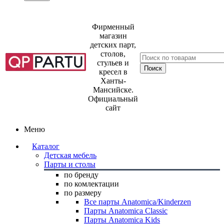
Фирменный
магазин
детских парт,
столов,
стульев и
кресел в
Ханты-
Мансийске.
Официальный
сайт
Меню
Каталог
Детская мебель
Парты и столы
по бренду
по комлектации
по размеру
Все парты Anatomica/Kinderzen
Парты Anatomica Classic
Парты Anatomica Kids