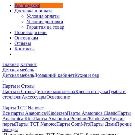
Распродажа!
Доставка и оплата
Условия оплаты
Условия доставки
Гарантия на товар
Производители
Оптовикам
Отзывы
Контакты
Главная
-
Каталог
-
Детская мебель
Детская мебель
Домашний кабинет
Кухня и бар
-
Парты и Столы
Парты и Столы
Детские комплекты
Кресла и стулья
Тумбы и
стеллажи
Аксессуары
Освещение
-
Парты TCT Nanotec
Все парты Anatomica/Kinderzen
Парты Anatomica Classic
Парты
Anatomica Kids
Парты Anatomica Premium/KinderZen
Другие
парты
Парты TCT Nanotec
Парты Comf-Pro
Парты Дэми
Прочие
бренды
-
Парта-трансформер TCT Nanotec G6C+S с газ-лифтом