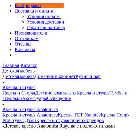
Распродажа!
Доставка и оплата
Условия оплаты
Условия доставки
Гарантия на товар
Производители
Оптовикам
Отзывы
Контакты
Главная
-
Каталог
-
Детская мебель
Детская мебель
Домашний кабинет
Кухня и бар
-
Кресла и стулья
Парты и Столы
Детские комплекты
Кресла и стулья
Тумбы и
стеллажи
Аксессуары
Освещение
-
Кресла и стулья Anatomica
Кресла и стулья Anatomica
Кресла TCT Nanotec
Кресла Comf-
Pro
Стулья Дэми
Кресла и стулья прочих брендов
-
Детское кресло Anatomica Ragenta с подлокотниками