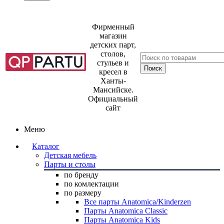
Фирменный
магазин
детских парт,
столов,
стульев и
кресел в
Ханты-
Мансийске.
Официальный
сайт
Меню
Каталог
Детская мебель
Парты и столы
по бренду
по комлектации
по размеру
Все парты Anatomica/Kinderzen
Парты Anatomica Classic
Парты Anatomica Kids