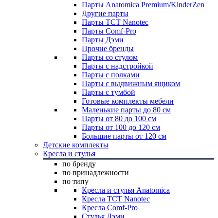
Парты Anatomica Premium/KinderZen
Другие парты
Парты TCT Nanotec
Парты Comf-Pro
Парты Дэми
Прочие бренды
Парты со стулом
Парты с надстройкой
Парты с полками
Парты с выдвижным ящиком
Парты с тумбой
Готовые комплекты мебели
Маленькие парты до 80 см
Парты от 80 до 100 см
Парты от 100 до 120 см
Большие парты от 120 см
Детские комплекты
Кресла и стулья
по бренду
по принадлежности
по типу
Кресла и стулья Anatomica
Кресла TCT Nanotec
Кресла Comf-Pro
Стулья Дэми