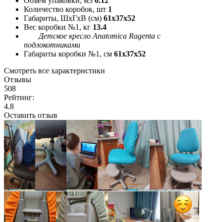
Объём упаковки, м3
0.12
Количество коробок, шт
1
Габариты, ШxГxВ (см)
61x37x52
Вес коробки №1, кг
13.4
Детское кресло Anatomica Ragenta с
подлокотниками
Габариты коробки №1, см
61x37x52
Смотреть все характеристики
Отзывы
508
Рейтинг:
4.8
Оставить отзыв