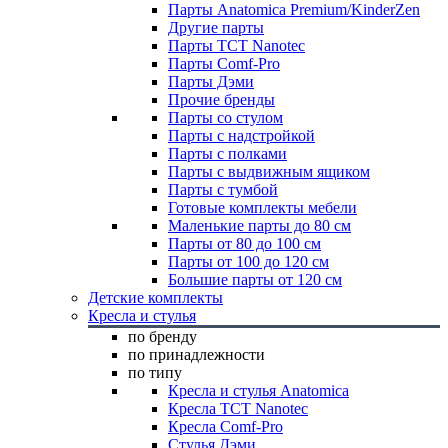
Парты Anatomica Premium/KinderZen
Другие парты
Парты TCT Nanotec
Парты Comf-Pro
Парты Дэми
Прочие бренды
Парты со стулом
Парты с надстройкой
Парты с полками
Парты с выдвижным ящиком
Парты с тумбой
Готовые комплекты мебели
Маленькие парты до 80 см
Парты от 80 до 100 см
Парты от 100 до 120 см
Большие парты от 120 см
Детские комплекты
Кресла и стулья
по бренду
по принадлежности
по типу
Кресла и стулья Anatomica
Кресла TCT Nanotec
Кресла Comf-Pro
Стулья Дэми