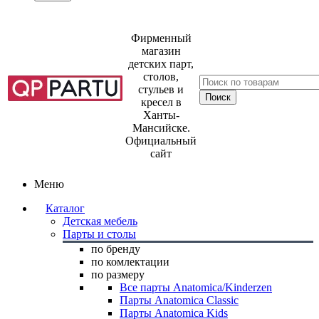
Фирменный
магазин
детских парт,
столов,
стульев и
кресел в
Ханты-
Мансийске.
Официальный
сайт
Меню
Каталог
Детская мебель
Парты и столы
по бренду
по комлектации
по размеру
Все парты Anatomica/Kinderzen
Парты Anatomica Classic
Парты Anatomica Kids