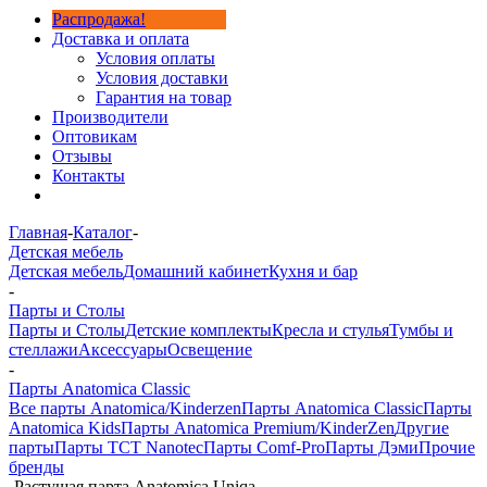
Распродажа!
Доставка и оплата
Условия оплаты
Условия доставки
Гарантия на товар
Производители
Оптовикам
Отзывы
Контакты
Главная
-
Каталог
-
Детская мебель
Детская мебель
Домашний кабинет
Кухня и бар
-
Парты и Столы
Парты и Столы
Детские комплекты
Кресла и стулья
Тумбы и
стеллажи
Аксессуары
Освещение
-
Парты Anatomica Classic
Все парты Anatomica/Kinderzen
Парты Anatomica Classic
Парты
Anatomica Kids
Парты Anatomica Premium/KinderZen
Другие
парты
Парты TCT Nanotec
Парты Comf-Pro
Парты Дэми
Прочие
бренды
-
Растущая парта Anatomica Uniqa