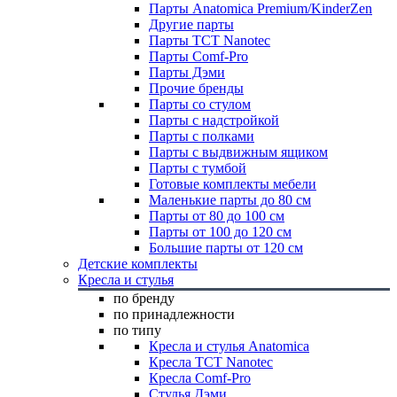
Парты Anatomica Premium/KinderZen
Другие парты
Парты TCT Nanotec
Парты Comf-Pro
Парты Дэми
Прочие бренды
Парты со стулом
Парты с надстройкой
Парты с полками
Парты с выдвижным ящиком
Парты с тумбой
Готовые комплекты мебели
Маленькие парты до 80 см
Парты от 80 до 100 см
Парты от 100 до 120 см
Большие парты от 120 см
Детские комплекты
Кресла и стулья
по бренду
по принадлежности
по типу
Кресла и стулья Anatomica
Кресла TCT Nanotec
Кресла Comf-Pro
Стулья Дэми