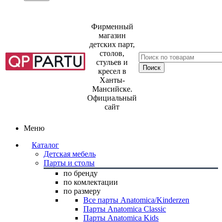
Фирменный
магазин
детских парт,
столов,
стульев и
кресел в
Ханты-
Мансийске.
Официальный
сайт
Меню
Каталог
Детская мебель
Парты и столы
по бренду
по комлектации
по размеру
Все парты Anatomica/Kinderzen
Парты Anatomica Classic
Парты Anatomica Kids